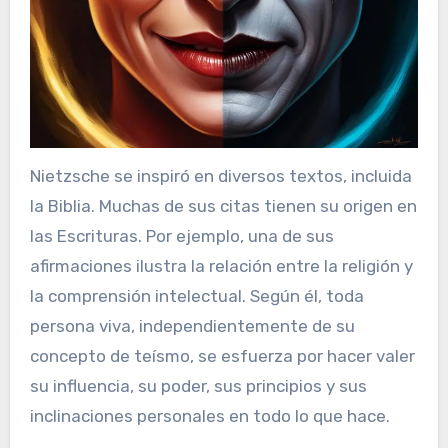
Nietzsche se inspiró en diversos textos, incluida
la Biblia. Muchas de sus citas tienen su origen en
las Escrituras. Por ejemplo, una de sus
afirmaciones ilustra la relación entre la religión y
la comprensión intelectual. Según él, toda
persona viva, independientemente de su
concepto de teísmo, se esfuerza por hacer valer
su influencia, su poder, sus principios y sus
inclinaciones personales en todo lo que hace.