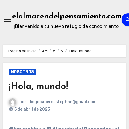
Ir
al
elalmacendelpensamiento.com
contenido
¡Bienvenido a tu nuevo refugio de conocimiento!
Página de inicio
AM
V
5
¡Hola, mundo!
NOSOTROS
¡Hola, mundo!
por
diegocaceresstephan@gmail.com
5 de abril de 2025
¡Bienvenidos a El Almacén del Pensamiento!